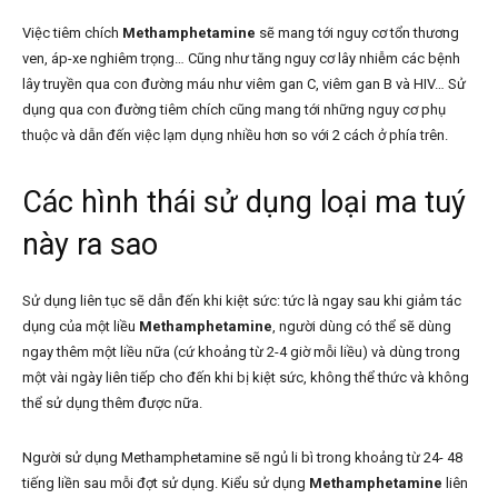
Việc tiêm chích
Methamphetamine
sẽ mang tới nguy cơ tổn thương
ven, áp-xe nghiêm trọng… Cũng như tăng nguy cơ lây nhiễm các bệnh
lây truyền qua con đường máu như viêm gan C, viêm gan B và HIV… Sử
dụng qua con đường tiêm chích cũng mang tới những nguy cơ phụ
thuộc và dẫn đến việc lạm dụng nhiều hơn so với 2 cách ở phía trên.
Các hình thái sử dụng loại ma tuý
này ra sao
Sử dụng liên tục sẽ dẫn đến khi kiệt sức: tức là ngay sau khi giảm tác
dụng của một liều
Methamphetamine
, người dùng có thể sẽ dùng
ngay thêm một liều nữa (cứ khoảng từ 2-4 giờ mỗi liều) và dùng trong
một vài ngày liên tiếp cho đến khi bị kiệt sức, không thể thức và không
thể sử dụng thêm được nữa.
Người sử dụng Methamphetamine sẽ ngủ li bì trong khoảng từ 24- 48
tiếng liền sau mỗi đợt sử dụng. Kiểu sử dụng
Methamphetamine
liên