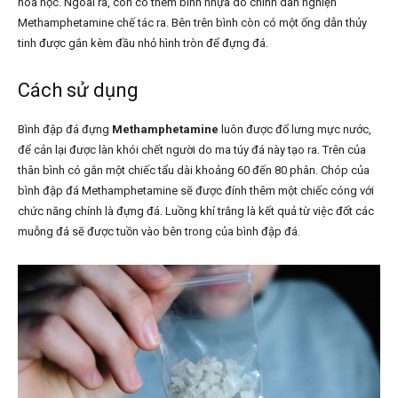
hóa học. Ngoài ra, còn có thêm bình nhựa do chính dân nghiện
Methamphetamine chế tác ra. Bên trên bình còn có một ống dẫn thủy
tinh được gắn kèm đầu nhỏ hình tròn để đựng đá.
Cách sử dụng
Bình đập đá đựng
Methamphetamine
luôn được đổ lưng mực nước,
để cản lại được làn khói chết người do ma túy đá này tạo ra. Trên của
thân bình có gắn một chiếc tẩu dài khoảng 60 đến 80 phân. Chóp của
bình đập đá Methamphetamine sẽ được đính thêm một chiếc cóng với
chức năng chính là đựng đá. Luồng khí trắng là kết quả từ việc đốt các
muỗng đá sẽ được tuồn vào bên trong của bình đập đá.