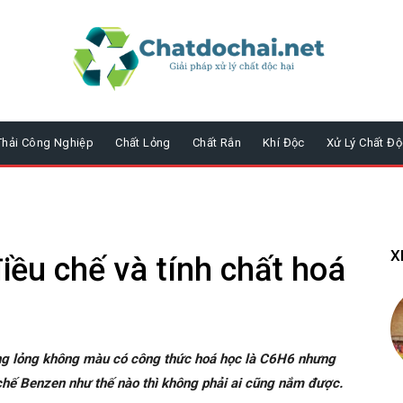
Thải Công Nghiệp
Chất Lỏng
Chất Rắn
Khí Độc
Xử Lý Chất Độ
X
iều chế và tính chất hoá
ng lỏng không màu có công thức hoá học là C6H6 nhưng
 chế Benzen như thế nào thì không phải ai cũng nắm được.