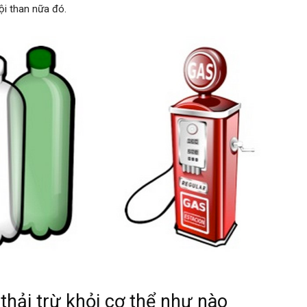
ội than nữa đó.
o
hải trừ khỏi cơ thể như nào