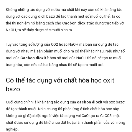
Không những tác dụng với nước mà chất khí này còn có khả năng tác
dụng với các dung dịch bazơ để tạo thành một số muối cụ thể. Ta có
thể thí nghiệm nó bằng cách cho
Cacbon dioxit
tác dụng trực tiếp với
NaOH, ta sẽ thấy được các muối sinh ra.
Tùy vào từng số lượng của CO2 hoặc NaOH mà bạn sử dụng để tác
dụng với nhau mà sản phẩm muối cho ra có thể khác nhau. Nếu như số
mol của
Cacbon dioxit
ít hơn số mol của NaOH thì nó sẽ tạo ra muối
trung hòa, còn nếu cả hai bằng nhau thì sẽ tạo ra muối axit.
Có thể tác dụng với chất hóa học oxit
bazo
Cuối cùng chính là khả năng tác dụng của
cacbon dioxit
với oxit bazơ
để tạo thành muối. Nhìn chung thì phản ứng ở tính chất hóa học này
không có gì đặc biệt ngoài việc tác dụng với CaO tạo ra CaCO3, một
chất được sử dụng để khử chua đất hoặc làm thành phần của vôi nông
nghiệp.