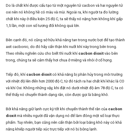
Do là chất khí được cấu tạo từ một nguyên tử cacbon và hai nguyên tử
oxi nên nó không hề có màu và mùi. Ngoài ra, khi người ta đo lường
chất khi này ở điều kiện 25 độ C, ta sẽ thấy nó nặng hơn không khí gấp
1,5 lần, một con số tương đối không quá lớn.
Bên cạnh đó, nó cũng sở hữu khả năng tan trong nước bọt để tạo thành
axit cacbonic, do đó hãy cẩn thận khi nuốt khí này trong bên trong.
Theo nhiều nghiên cứu cho biết thì nuốt khí
cacbon dioxit
vào bên
trong, chúng ta sẽ cảm thấy hơi chua ở miệng và nhói ở cổ họng.
Tiếp đó, khí
cacbon dioxit
có khả năng bị phân hủy trong môi trường
với nhiệt độ lên đến hơn 2000 độ C, từ đó tách ra hai chất khí khác là CO
và khí Oxi. Không những vậy, khi đặt nó dưới nhiệt độ âm 78 độ C, ta có
thể thấy nó chuyển thành dạng rắn, còn được gọi là băng khô.
Bởi khả năng giữ lạnh cực kỳ tốt khi chuyển thành thể rắn của
cacbon
dioxit
mà nhiều người đã vận dụng nó để làm đông một số loại thực
phẩm. Tuy nhiên, bạn cũng nên cẩn thận bởi loại băng khô này có khả
năng khiếp người tiếp xúc trực tiếp với nó bị bỏng lạnh.