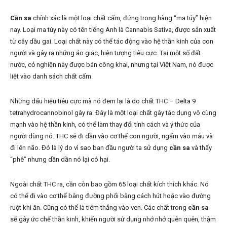
Cần sa
chính xác là một loại chất cấm, đứng trong hàng “ma túy” hiện
nay. Loại ma túy này có tên tiếng Anh là Cannabis Sativa, được sản xuất
từ cây dầu gai. Loại chất này có thể tác động vào hệ thần kinh của con
người và gây ra những ảo giác, hiện tượng tiêu cực. Tại một số đất
nước, cỏ nghiện này được bán công khai, nhưng tại Việt Nam, nó được
liệt vào danh sách chất cấm.
Những dấu hiệu tiêu cực mà nó đem lại là do chất THC – Delta 9
tetrahydrocannobinol gây ra. Đây là một loại chất gây tác dụng vô cùng
mạnh vào hệ thần kinh, có thể làm thay đổi tính cách và ý thức của
người dùng nó. THC sẽ đi dần vào cơ thể con người, ngấm vào máu và
đi lên não. Đó là lý do vì sao ban đầu người ta sử dụng
cần sa
và thấy
“phê” nhưng dần dần nó lại có hại.
Ngoài chất THC ra, cần còn bao gồm 65 loại chất kích thích khác. Nó
có thể đi vào cơ thể bằng đường phổi bằng cách hút hoặc vào đường
ruột khi ăn. Cũng có thể là tiêm thẳng vào ven. Các chất trong
cần sa
sẽ gây ức chế thần kinh, khiến người sử dụng nhớ nhớ quên quên, thậm