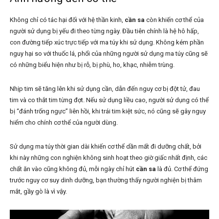
Không chỉ có tác hại đối với hệ thần kinh,
cần sa
còn khiến cơ thể của
người sử dụng bị yếu đi theo từng ngày. Đầu tiên chính là hệ hô hấp,
con đường tiếp xúc trực tiếp với ma túy khi sử dụng. Không kém phần
nguy hại so với thuốc lá, phổi của những người sử dụng ma túy cũng sẽ
có những biểu hiện như bị rỗ, bị phù, ho, khạc, nhiễm trùng.
Nhịp tim sẽ tăng lên khi sử dụng cần, dẫn đến nguy cơ bị đột tử, đau
tim và co thắt tim từng đợt. Nếu sử dụng liều cao, người sử dụng có thể
bị “đánh trống ngực” liên hồi, khi trái tim kiệt sức, nó cũng sẽ gây nguy
hiểm cho chính cơ thể của người dùng.
Sử dụng ma túy thời gian dài khiến cơ thể dần mất đi dưỡng chất, bởi
khi này những con nghiện không sinh hoạt theo giờ giấc nhất định, các
chất ăn vào cũng không đủ, mỗi ngày chỉ hút
cần sa
là đủ. Cơ thể đứng
trước nguy cơ suy dinh dưỡng, bạn thường thấy người nghiện bị thâm
mắt, gầy gò là vì vậy.