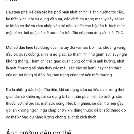
Đầu tiên phải kể đến tác hại phổ biến nhất chính là ảnh hưởng tới não,
hệ thần kinh. Khi sử dụng
cần sa
, các chất có trong ma túy này sẽ lan
ra khắp cơ thể và xâm nhập vào bộ não, khiến cho bộ não bị kích thích
một cách thái quá, các tế bào não bắt đầu có phản ứng với chất THC.
Một số dấu hiệu tác động của ma túy đối với não bộ như: choáng váng,
đầu óc quay cuồng, sinh ra ảo giác, ảo thanh, trí nhớ giảm sút, suy nghĩ
không thông. Thậm chí các giác quan cũng có thể bị ảnh hưởng, nhất
là mắt (thường sẽ nhìn thấy các màu sắc sặc sỡ hơn), hay nhận thức
của người dùng bị đảo lộn, tâm trạng cũng trở nên thất thường.
Đó là những dấu hiệu đầu tiên, khi sử dụng
cần sa
liều cao trong thời
gian dài sẽ khiến người sử dụng bị tâm thần phân liệt, ảo tưởng, sốc
thuốc, cơ thể teo lại, mất sức sống. Nếu bị nghiện, sẽ dần trở nên gầy
gò, ăn không ngon, ngủ chập chờn, khi dùng thuốc dễ bị sốc thuốc do
cơ thể không đủ năng lượng chống lại chất kích thích.
Ảnh hưởng đến cơ thể