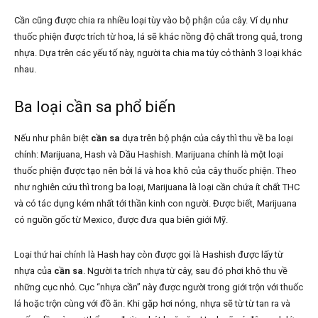
Cần cũng được chia ra nhiều loại tùy vào bộ phận của cây. Ví dụ như
thuốc phiện được trích từ hoa, lá sẽ khác nồng độ chất trong quả, trong
nhựa. Dựa trên các yếu tố này, người ta chia ma túy cỏ thành 3 loại khác
nhau.
Ba loại cần sa phổ biến
Nếu như phân biệt
cần sa
dựa trên bộ phận của cây thì thu về ba loại
chính: Marijuana, Hash và Dầu Hashish. Marijuana chính là một loại
thuốc phiện được tạo nên bởi lá và hoa khô của cây thuốc phiện. Theo
như nghiên cứu thì trong ba loại, Marijuana là loại cần chứa ít chất THC
và có tác dụng kém nhất tới thần kinh con người. Được biết, Marijuana
có nguồn gốc từ Mexico, được đưa qua biên giới Mỹ.
Loại thứ hai chính là Hash hay còn được gọi là Hashish được lấy từ
nhựa của
cần sa
. Người ta trích nhựa từ cây, sau đó phơi khô thu về
những cục nhỏ. Cục “nhựa cần” này được người trong giới trộn với thuốc
lá hoặc trộn cùng với đồ ăn. Khi gặp hơi nóng, nhựa sẽ từ từ tan ra và