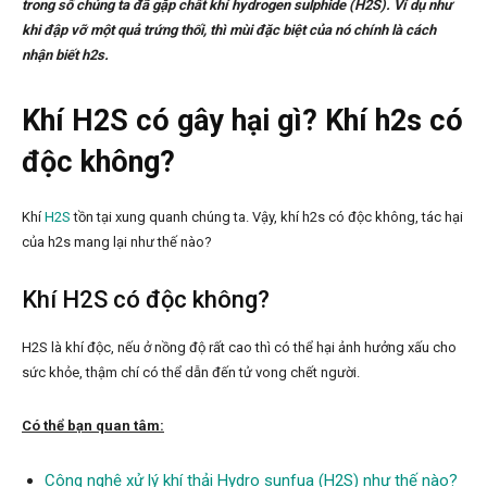
trong số chúng ta đã gặp chất khí hydrogen sulphide (H2S). Ví dụ như
khi đập vỡ một quả trứng thối, thì mùi đặc biệt của nó chính là cách
nhận biết h2s.
Khí H2S có gây hại gì? Khí h2s có
độc không?
Khí
H2S
tồn tại xung quanh chúng ta. Vậy, khí h2s có độc không, tác hại
của h2s mang lại như thế nào?
Khí H2S có độc không?
H2S là khí độc, nếu ở nồng độ rất cao thì có thể hại ảnh hưởng xấu cho
sức khỏe, thậm chí có thể dẫn đến tử vong chết người.
Có thể bạn quan tâm:
Công nghệ xử lý khí thải Hydro sunfua (H2S) như thế nào?