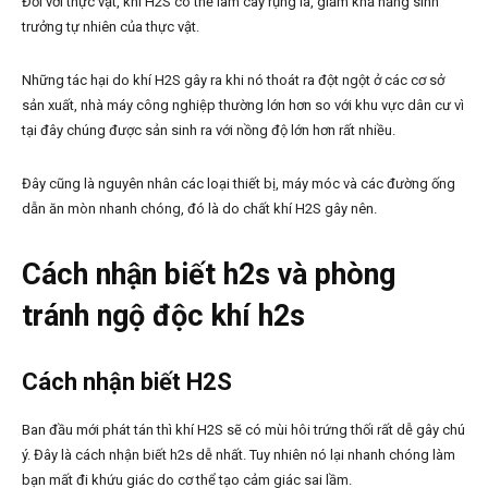
Đối với thực vật, khí H2S có thể làm cây rụng lá, giảm khả năng sinh
trưởng tự nhiên của thực vật.
Những tác hại do khí H2S gây ra khi nó thoát ra đột ngột ở các cơ sở
sản xuất, nhà máy công nghiệp thường lớn hơn so với khu vực dân cư vì
tại đây chúng được sản sinh ra với nồng độ lớn hơn rất nhiều.
Đây cũng là nguyên nhân các loại thiết bị, máy móc và các đường ống
dẫn ăn mòn nhanh chóng, đó là do chất khí H2S gây nên.
Cách nhận biết h2s và phòng
tránh ngộ độc khí h2s
Cách nhận biết H2S
Ban đầu mới phát tán thì khí H2S sẽ có mùi hôi trứng thối rất dễ gây chú
ý. Đây là cách nhận biết h2s dễ nhất. Tuy nhiên nó lại nhanh chóng làm
bạn mất đi khứu giác do cơ thể tạo cảm giác sai lầm.