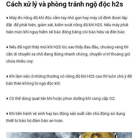
Cách xử lý và phòng tránh ngộ độc h2s
♦ Máy đo nồng độ khí độc cầm tay nhỏ gọn hay máy cố định được lắp
đặt để phát hiện, giám sát, kiểm soát nồng độ khí H2S. Nếu máy phát
hiện mức khí nguy hiểm sẽ báo động bằng còi báo hiệu và đèn báo.
♦ Nếu đã ngửi thấy mùi khí H2S lúc sau thấy đau đầu, choáng váng thì
cần di chuyển xa chỗ đang đứng nhanh chóng, chuyển vị trí thoáng gió
chứa nhiều oxy.
♦ Khi làm việc ở những thường có nồng độ khí H2S cao thì luôn chú ý để
bản thân không bị ngộ độc khí.
♦ Có thể dùng quạt tản khí hoặc phun dưỡng khí cung cấp O2;
♦ Khi tiến hành vệ sinh hay lao động sản xuất cần chủ động sử dụng
thiết bị bảo hộ đảm bảo an toàn.