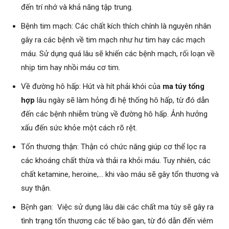
đến trí nhớ và khả năng tập trung.
Bệnh tim mạch: Các chất kích thích chính là nguyên nhân
gây ra các bệnh về tim mạch như hư tim hay các mạch
máu. Sử dụng quá lâu sẽ khiến các bệnh mạch, rối loạn về
nhịp tim hay nhồi máu cơ tim.
Về đường hô hấp: Hút và hít phải khói của
ma túy tổng
hợp
lâu ngày sẽ làm hỏng đi hệ thống hô hấp, từ đó dẫn
đến các bệnh nhiễm trùng về đường hô hấp. Ảnh hưởng
xấu đến sức khỏe một cách rõ rệt.
Tổn thương thận: Thận có chức năng giúp cơ thể lọc ra
các khoáng chất thừa và thải ra khỏi máu. Tuy nhiên, các
chất ketamine, heroine,… khi vào máu sẽ gây tổn thương và
suy thận.
Bệnh gan: Việc sử dụng lâu dài các chất ma túy sẽ gây ra
tình trạng tổn thương các tế bào gan, từ đó dẫn đến viêm