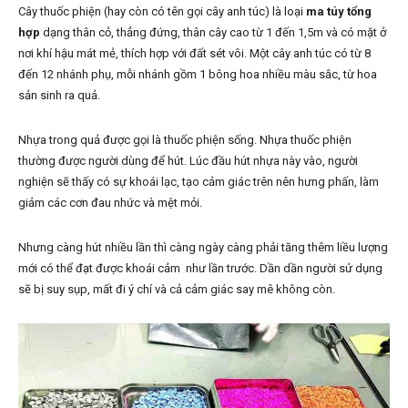
Cây thuốc phiện (hay còn có tên gọi cây anh túc) là loại
ma túy tổng
hợp
dạng thân cỏ, thẳng đứng, thân cây cao từ 1 đến 1,5m và có mặt ở
nơi khí hậu mát mẻ, thích hợp với đất sét vôi. Một cây anh túc có từ 8
đến 12 nhánh phụ, mỗi nhánh gồm 1 bông hoa nhiều màu sắc, từ hoa
sản sinh ra quả.
Nhựa trong quả được gọi là thuốc phiện sống. Nhựa thuốc phiện
thường được người dùng để hút. Lúc đầu hút nhựa này vào, người
nghiện sẽ thấy có sự khoái lạc, tạo cảm giác trên nên hưng phấn, làm
giảm các cơn đau nhức và mệt mỏi.
Nhưng càng hút nhiều lần thì càng ngày càng phải tăng thêm liều lượng
mới có thể đạt được khoái cảm như lần trước. Dần dần người sử dụng
sẽ bị suy sụp, mất đi ý chí và cả cảm giác say mê không còn.