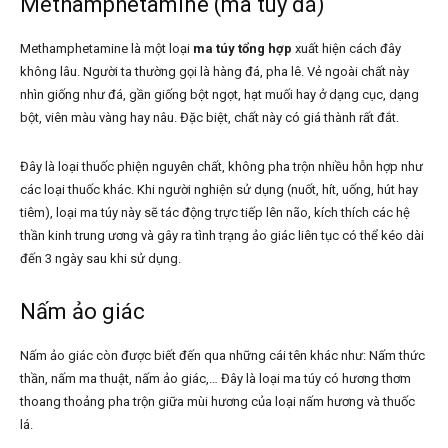
Methamphetamine (ma túy đá)
Methamphetamine là một loại
ma túy tổng hợp
xuất hiện cách đây
không lâu. Người ta thường gọi là hàng đá, pha lê. Vẻ ngoài chất này
nhìn giống như đá, gần giống bột ngọt, hạt muối hay ở dạng cục, dạng
bột, viên màu vàng hay nâu. Đặc biệt, chất này có giá thành rất đắt.
Đây là loại thuốc phiện nguyên chất, không pha trộn nhiều hỗn hợp như
các loại thuốc khác. Khi người nghiện sử dụng (nuốt, hít, uống, hút hay
tiêm), loại ma túy này sẽ tác động trực tiếp lên não, kích thích các hệ
thần kinh trung ương và gây ra tình trạng ảo giác liên tục có thể kéo dài
đến 3 ngày sau khi sử dụng.
Nấm ảo giác
Nấm ảo giác còn được biết đến qua những cái tên khác như: Nấm thức
thần, nấm ma thuật, nấm ảo giác,… Đây là loại ma túy có hương thơm
thoang thoảng pha trộn giữa mùi hương của loại nấm hương và thuốc
lá.