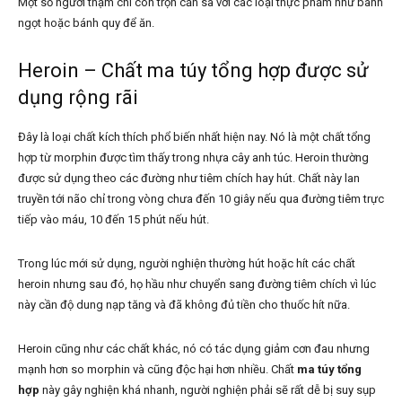
Một số người thậm chí còn trộn cần sa với các loại thực phẩm như bánh
ngọt hoặc bánh quy để ăn.
Heroin – Chất ma túy tổng hợp được sử
dụng rộng rãi
Đây là loại chất kích thích phổ biến nhất hiện nay. Nó là một chất tổng
hợp từ morphin được tìm thấy trong nhựa cây anh túc. Heroin thường
được sử dụng theo các đường như tiêm chích hay hút. Chất này lan
truyền tới não chỉ trong vòng chưa đến 10 giây nếu qua đường tiêm trực
tiếp vào máu, 10 đến 15 phút nếu hút.
Trong lúc mới sử dụng, người nghiện thường hút hoặc hít các chất
heroin nhưng sau đó, họ hầu như chuyển sang đường tiêm chích vì lúc
này cần độ dung nạp tăng và đã không đủ tiền cho thuốc hít nữa.
Heroin cũng như các chất khác, nó có tác dụng giảm cơn đau nhưng
mạnh hơn so morphin và cũng độc hại hơn nhiều. Chất
ma túy tổng
hợp
này gây nghiện khá nhanh, người nghiện phải sẽ rất dễ bị suy sụp