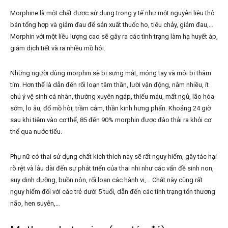
Morphine là một chất được sử dụng trong y tế như một nguyên liệu thô
bán tổng hợp và giảm đau để sản xuất thuốc ho, tiêu chảy, giảm đau,…
Morphin với một liều lượng cao sẽ gây ra các tình trạng làm hạ huyết áp,
giảm dịch tiết và ra nhiều mồ hôi.
Những người dùng morphin sẽ bị sưng mắt, móng tay và môi bị thâm
tím. Hơn thế là dẫn đến rối loạn tâm thần, lười vận động, nằm nhiều, ít
chú ý vệ sinh cá nhân, thường xuyên ngáp, thiếu máu, mất ngủ, lão hóa
sớm, lo âu, đổ mồ hôi, trầm cảm, thần kinh hưng phấn. Khoảng 24 giờ
sau khi tiêm vào cơ thể, 85 đến 90% morphin được đào thải ra khỏi cơ
thể qua nước tiểu.
Phụ nữ có thai sử dụng chất kích thích này sẽ rất nguy hiểm, gây tác hại
rõ rệt và lâu dài đến sự phát triển của thai nhi như các vấn đề sinh non,
suy dinh dưỡng, buồn nôn, rối loạn các hành vi,… Chất này cũng rất
nguy hiểm đối với các trẻ dưới 5 tuổi, dẫn đến các tình trạng tổn thương
não, hen suyễn,…