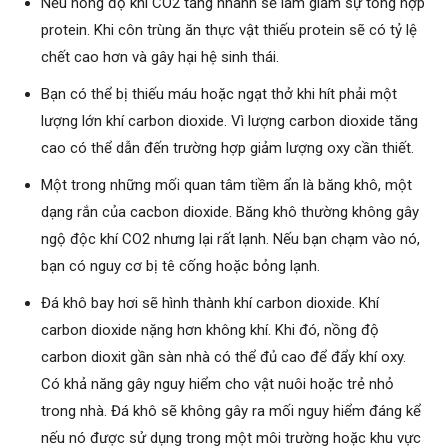
Nếu nồng độ khí CO2 tăng nhanh sẽ làm giảm sự tổng hợp
protein. Khi côn trùng ăn thực vật thiếu protein sẽ có tỷ lệ
chết cao hơn và gây hại hệ sinh thái.
Bạn có thể bị thiếu máu hoặc ngạt thở khi hít phải một
lượng lớn khí carbon dioxide. Vì lượng carbon dioxide tăng
cao có thể dẫn đến trường hợp giảm lượng oxy cần thiết.
Một trong những mối quan tâm tiềm ẩn là băng khô, một
dạng rắn của cacbon dioxide. Băng khô thường không gây
ngộ độc khí CO2 nhưng lại rất lạnh. Nếu bạn chạm vào nó,
bạn có nguy cơ bị tê cống hoặc bỏng lạnh.
Đá khô bay hơi sẽ hình thành khí carbon dioxide. Khí
carbon dioxide nặng hơn không khí. Khi đó, nồng độ
carbon dioxit gần sàn nhà có thể đủ cao để đẩy khí oxy.
Có khả năng gây nguy hiểm cho vật nuôi hoặc trẻ nhỏ
trong nhà. Đá khô sẽ không gây ra mối nguy hiểm đáng kể
nếu nó được sử dụng trong một môi trường hoặc khu vực