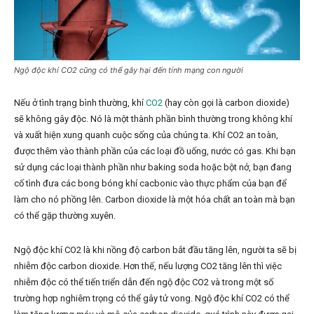
Ngộ độc khí CO2 cũng có thể gây hại đến tính mạng con người
Nếu ở tình trạng bình thường, khí
CO2
(hay còn gọi là carbon dioxide)
sẽ không gây độc. Nó là một thành phần bình thường trong không khí
và xuất hiện xung quanh cuộc sống của chúng ta. Khí CO2 an toàn,
được thêm vào thành phần của các loại đồ uống, nước có gas. Khi bạn
sử dụng các loại thành phần như baking soda hoặc bột nở, bạn đang
cố tình đưa các bong bóng khí cacbonic vào thực phẩm của bạn để
làm cho nó phồng lên. Carbon dioxide là một hóa chất an toàn mà bạn
có thể gặp thường xuyên.
Ngộ độc khí CO2 là khi nồng độ carbon bắt đầu tăng lên, người ta sẽ bị
nhiễm độc carbon dioxide. Hơn thế, nếu lượng CO2 tăng lên thì việc
nhiễm độc có thể tiến triển dẫn đến ngộ độc CO2 và trong một số
trường hợp nghiêm trọng có thể gây tử vong. Ngộ độc khí CO2 có thể