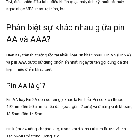
Tivi, điều khiển điều hòa, điều khiển quạt, máy ảnh kỹ thuật số, máy
nghe nhạc MP3, máy trợ thính, loa…
Phân biệt sự khác nhau giữa pin
AA và AAA?
Hiện nay trên thị trường tồn tại nhiều loại Pin khác nhau. Pin AA (Pin 2A)
và
pin AAA
được sử dụng phổ hiến nhất. Ngay từ tên gọi cũng đã thể
hiện nhiều điểm khác biệt.
Pin AA là gì?
Pin AA hay Pin 2A còn có tên gọi khác là Pin tiểu. Pin có kích thước
49.2mm đến 50.5mm chiều dài (bao gồm 2 cực) và đường kính khoảng
13.5mm đến 14.5mm.
Pin kiềm 2A nặng khoảng 23g, trong khi đó Pin Lithium là 15g và Pin
sạc Ni-MH có trọng lượng 31g.