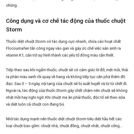
chúng.
Công dụng và cơ chế tác động của thuốc chuột
Storm
Thuốc diệt chuột Storm có tác dụng cực nhanh, chứa các hoạt chất
Flocoumafen tấn công ngay vào gan và gây ức chế việc sản sinh ra
vitamin K1, cản trở sự hình thành các yếu tố đông máu cần thiết.
Tiếp theo sau khi ngấm thuốc, chuột sẽ có cảm giác lờ đỡ, mệt mỏi, thải
ra phân màu xanh rồi quay về hang và không tiếp tục cắn phá thêm đồ
đạc. Sau 3 – 5 ngày, nội tạng của chuột sẽ bị xuất huyết và từ từ chết đi.
Ngoài ra, tác động của thuốc Storm gây chết chậm nên chuột sẽ không
nhát mồi hay nghi ngờ. Khi chuột mẹ ăn phải thuốc, độc tố sẽ theo sữa
và diệt luôn cả chuột con đang bú.
Nhờ tác dụng mạnh nên thuốc diệt chuột Storm tiêu diệt hầu hết các
loại chuột bao gồm: chuột nhà, chuột đồng, chuột nhắt, chuột cống…