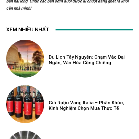
bạn hài lòng. Chúc các bạn sớm đuổi được lũ chuột đáng ghét ra khỏi
căn nhà mình!
XEM NHIỀU NHẤT
Du Lịch Tây Nguyên: Chạm Vào Đại
Ngàn, Văn Hóa Cồng Chiêng
Giá Rượu Vang Italia – Phân Khúc,
Kinh Nghiệm Chọn Mua Thực Tế