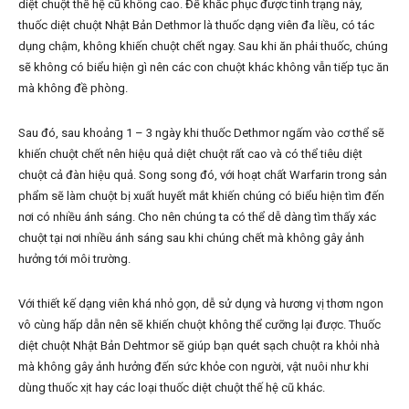
diệt chuột thế hệ cũ không cao. Để khắc phục được tình trạng này,
thuốc diệt chuột Nhật Bản Dethmor là thuốc dạng viên đa liều, có tác
dụng chậm, không khiến chuột chết ngay. Sau khi ăn phải thuốc, chúng
sẽ không có biểu hiện gì nên các con chuột khác không vẫn tiếp tục ăn
mà không đề phòng.
Sau đó, sau khoảng 1 – 3 ngày khi thuốc Dethmor ngấm vào cơ thể sẽ
khiến chuột chết nên hiệu quả diệt chuột rất cao và có thể tiêu diệt
chuột cả đàn hiệu quả. Song song đó, với hoạt chất Warfarin trong sản
phẩm sẽ làm chuột bị xuất huyết mắt khiến chúng có biểu hiện tìm đến
nơi có nhiều ánh sáng. Cho nên chúng ta có thể dễ dàng tìm thấy xác
chuột tại nơi nhiều ánh sáng sau khi chúng chết mà không gây ảnh
hưởng tới môi trường.
Với thiết kế dạng viên khá nhỏ gọn, dễ sử dụng và hương vị thơm ngon
vô cùng hấp dẫn nên sẽ khiến chuột không thể cưỡng lại được. Thuốc
diệt chuột Nhật Bản Dehtmor sẽ giúp bạn quét sạch chuột ra khỏi nhà
mà không gây ảnh hưởng đến sức khỏe con người, vật nuôi như khi
dùng thuốc xịt hay các loại thuốc diệt chuột thế hệ cũ khác.