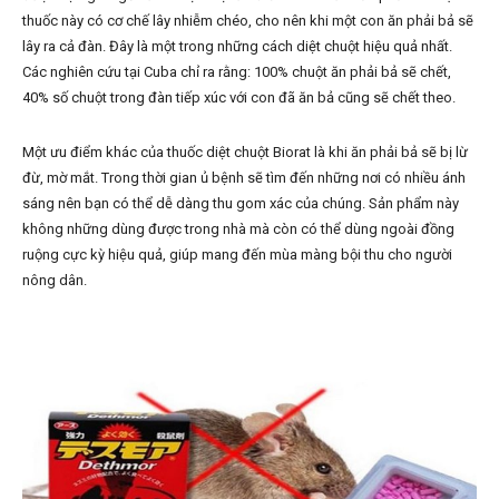
thuốc này có cơ chế lây nhiễm chéo, cho nên khi một con ăn phải bả sẽ
lây ra cả đàn. Đây là một trong những cách diệt chuột hiệu quả nhất.
Các nghiên cứu tại Cuba chỉ ra rằng: 100% chuột ăn phải bả sẽ chết,
40% số chuột trong đàn tiếp xúc với con đã ăn bả cũng sẽ chết theo.
Một ưu điểm khác của thuốc diệt chuột Biorat là khi ăn phải bả sẽ bị lừ
đừ, mờ mắt. Trong thời gian ủ bệnh sẽ tìm đến những nơi có nhiều ánh
sáng nên bạn có thể dễ dàng thu gom xác của chúng. Sản phẩm này
không những dùng được trong nhà mà còn có thể dùng ngoài đồng
ruộng cực kỳ hiệu quả, giúp mang đến mùa màng bội thu cho người
nông dân.