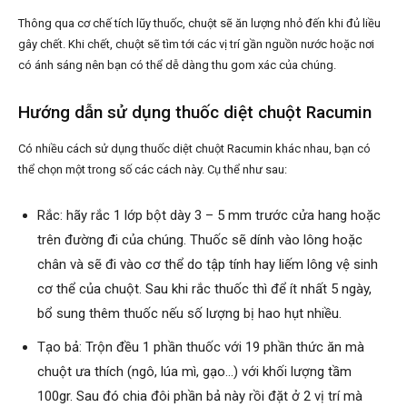
Thông qua cơ chế tích lũy thuốc, chuột sẽ ăn lượng nhỏ đến khi đủ liều
gây chết. Khi chết, chuột sẽ tìm tới các vị trí gần nguồn nước hoặc nơi
có ánh sáng nên bạn có thể dễ dàng thu gom xác của chúng.
Hướng dẫn sử dụng thuốc diệt chuột Racumin
Có nhiều cách sử dụng thuốc diệt chuột Racumin khác nhau, bạn có
thể chọn một trong số các cách này. Cụ thể như sau:
Rắc: hãy rắc 1 lớp bột dày 3 – 5 mm trước cửa hang hoặc
trên đường đi của chúng. Thuốc sẽ dính vào lông hoặc
chân và sẽ đi vào cơ thể do tập tính hay liếm lông vệ sinh
cơ thể của chuột. Sau khi rắc thuốc thì để ít nhất 5 ngày,
bổ sung thêm thuốc nếu số lượng bị hao hụt nhiều.
Tạo bả: Trộn đều 1 phần thuốc với 19 phần thức ăn mà
chuột ưa thích (ngô, lúa mì, gạo…) với khối lượng tầm
100gr. Sau đó chia đôi phần bả này rồi đặt ở 2 vị trí mà