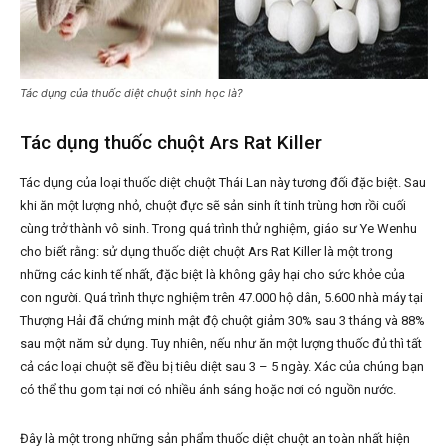
Tác dụng của thuốc diệt chuột sinh học là?
Tác dụng thuốc chuột Ars Rat Killer
Tác dụng của loại thuốc diệt chuột Thái Lan này tương đối đặc biệt. Sau
khi ăn một lượng nhỏ, chuột đực sẽ sản sinh ít tinh trùng hơn rồi cuối
cùng trở thành vô sinh. Trong quá trình thử nghiệm, giáo sư Ye Wenhu
cho biết rằng: sử dụng thuốc diệt chuột Ars Rat Killer là một trong
những các kinh tế nhất, đặc biệt là không gây hại cho sức khỏe của
con người. Quá trình thực nghiệm trên 47.000 hộ dân, 5.600 nhà máy tại
Thượng Hải đã chứng minh mật độ chuột giảm 30% sau 3 tháng và 88%
sau một năm sử dụng. Tuy nhiên, nếu như ăn một lượng thuốc đủ thì tất
cả các loại chuột sẽ đều bị tiêu diệt sau 3 – 5 ngày. Xác của chúng bạn
có thể thu gom tại nơi có nhiều ánh sáng hoặc nơi có nguồn nước.
Đây là một trong những sản phẩm thuốc diệt chuột an toàn nhất hiện