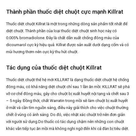
Thành phần thuốc diệt chuột cực mạnh Killrat
Thuốc diệt chuột Killrat là một trong những dòng sản phẩm tốt nhất để
diệt chuột. Thành phần của loại thuốc diệt chuột sinh học này có
0.005% bromadiolone. Đây là chất dẫn xuất chống đông máu của
dicoumarol cực kỳ hiệu quả. Killrat được sản xuất dưới dạng cốm và có
mùi hương thơm nên cực kỳ thu hút chuột.
Tác dụng của thuốc diệt chuột Killrat
Thuốc diệt chuột thế hệ mới KILLRAT là dạng thuốc diệt chuột hệ chống
đông máu, có khả năng diệt chuột chỉ sau 1 lần ăn mồi. KILLRAT sẽ phá
vỡ cơ chế đông máu, gây cho chuột bị xuất huyết nội tạng và chết sau 3
– 5 ngày. Đồng thời, chất Warratin trong mồi sẽ làm chuột bị xuất huyết
ở mắt và cần tìm nguồn sáng, điều này giải thích cho việc chuột thường
chết ở vùng có ánh sáng. Do đó, việc nhặt xác chuột trở nên đơn giản
với người sử dụng.Do thuốc có tác dụng chậm nên những con chuột
khác vẫn tiếp tục ăn mồi mà không nghi ngờ đến khi cả đàn bị tiêu diệt.