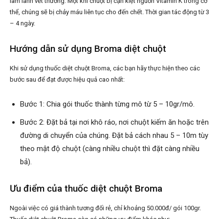
làm lành vết thương. Một khi chuột bị cạn kiệt nguồn Vitamin K trong cơ
thể, chúng sẽ bị chảy máu liên tục cho đến chết. Thời gian tác động từ 3
– 4 ngày.
Hướng dẫn sử dụng Broma diệt chuột
Khi sử dụng thuốc diệt chuột Broma, các bạn hãy thực hiện theo các
bước sau để đạt được hiệu quả cao nhất:
Bước 1: Chia gói thuốc thành từng mô từ 5 – 10gr/mô.
Bước 2: Đặt bả tại nơi khô ráo, nơi chuột kiếm ăn hoặc trên
đường di chuyển của chúng. Đặt bả cách nhau 5 – 10m tùy
theo mật độ chuột (càng nhiều chuột thì đặt càng nhiều
bả).
Ưu điểm của thuốc diệt chuột Broma
Ngoài việc có giá thành tương đối rẻ, chỉ khoảng 50.000đ/ gói 100gr.